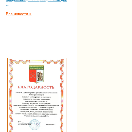
.....
Все новости >