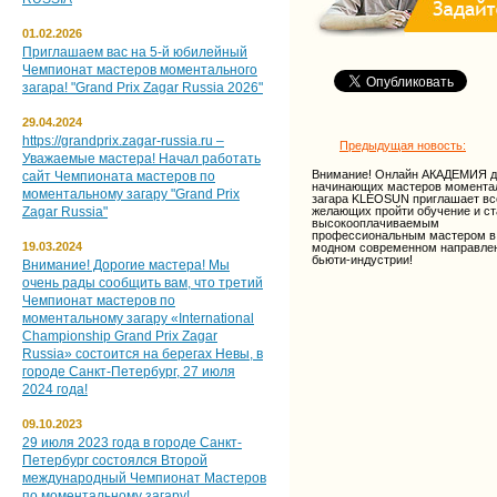
01.02.2026
Приглашаем вас на 5‑й юбилейный
Чемпионат мастеров моментального
загара! "Grand Prix Zagar Russia 2026"
29.04.2024
https://grandprix.zagar-russia.ru –
Предыдущая новость:
Уважаемые мастера! Начал работать
Внимание! Онлайн АКАДЕМИЯ д
сайт Чемпионата мастеров по
начинающих мастеров момента
моментальному загару "Grand Prix
загара KLEOSUN приглашает вс
Zagar Russia"
желающих пройти обучение и ст
высокооплачиваемым
профессиональным мастером в
19.03.2024
модном современном направле
бьюти-индустрии!
Внимание! Дорогие мастера! Мы
очень рады сообщить вам, что третий
Чемпионат мастеров по
моментальному загару «International
Championship Grand Prix Zagar
Russia» состоится на берегах Невы, в
городе Санкт-Петербург, 27 июля
2024 года!
09.10.2023
29 июля 2023 года в городе Санкт-
Петербург состоялся Второй
международный Чемпионат Мастеров
по моментальному загару!