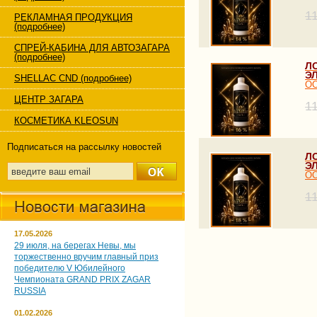
1
РЕКЛАМНАЯ ПРОДУКЦИЯ
(подробнее)
СПРЕЙ-КАБИНА ДЛЯ АВТОЗАГАРА
(подробнее)
Л
Э
SHELLAC CND (подробнее)
ОО
ЦЕНТР ЗАГАРА
1
КОСМЕТИКА KLEOSUN
Подписаться на рассылку новостей
Л
Э
ОО
1
17.05.2026
29 июля, на берегах Невы, мы
торжественно вручим главный приз
победителю V Юбилейного
Чемпионата GRAND PRIX ZAGAR
RUSSIA
01.02.2026