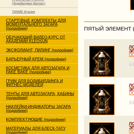
(бодибилдинг,фитнес)
TANME Италия
СТАРТОВЫЕ КОМПЛЕКТЫ ДЛЯ
МОМЕНТАЛЬНОГО ЗАГАРА
ПЯТЫЙ ЭЛЕМЕНТ 
(подробнее)
ОБУЧАЮЩИЙ ВИДЕО-КУРС ОТ
АКАДЕМИИ KLEOSUN
Л
ЭКСФОЛИАНТ, ПИЛИНГ (подробнее)
Э
ОО
БАРЬЕРНЫЙ КРЕМ (подробнее)
1
КОСМЕТИКА ДЛЯ АВТОЗАГАРА И
FAKE BAKE (подробнее)
ГРИМ ДЛЯ БОДИБИЛДИНГА И
ФИТНЕС-МОДЕЛЕЙ
Л
Э
ОО
ТЕНТЫ ДЛЯ АВТОЗАГАРА, КАБИНЫ
(подробнее)
1
НАКЛЕЙКИ-ИНДИКАТОРЫ ЗАГАРА
(подробнее)
КОМПЛЕКТУЮЩИЕ (подробнее)
Л
Э
МАТЕРИАЛЫ ДЛЯ БЛЕСК-ТАТУ
ОО
(подробнее)