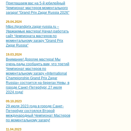
Приглашаем вас на 5‑й юбилейный
Чемпионат мастеров моментального
загара! "Grand Prix Zagar Russia 2026"
29.04.2024
https://grandprix.zagar-russia.ru –
Уважаемые мастера! Начал работать
сайт Чемпионата мастеров по
моментальному загару "Grand Prix
Zagar Russia"
19.03.2024
Внимание! Дорогие мастера! Мы
очень рады сообщить вам, что третий
Чемпионат мастеров по
моментальному загару «International
Championship Grand Prix Zagar
Russia» состоится на берегах Невы, в
городе Санкт-Петербург, 27 июля
2024 года!
09.10.2023
29 июля 2023 года в городе Санкт-
Петербург состоялся Второй
международный Чемпионат Мастеров
по моментальному загару!
11.04.2023