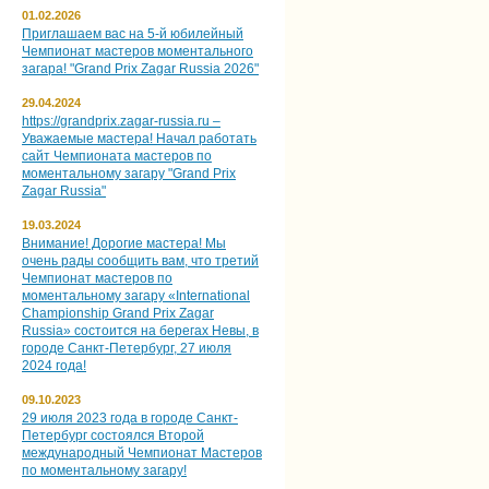
01.02.2026
Приглашаем вас на 5‑й юбилейный
Чемпионат мастеров моментального
загара! "Grand Prix Zagar Russia 2026"
29.04.2024
https://grandprix.zagar-russia.ru –
Уважаемые мастера! Начал работать
сайт Чемпионата мастеров по
моментальному загару "Grand Prix
Zagar Russia"
19.03.2024
Внимание! Дорогие мастера! Мы
очень рады сообщить вам, что третий
Чемпионат мастеров по
моментальному загару «International
Championship Grand Prix Zagar
Russia» состоится на берегах Невы, в
городе Санкт-Петербург, 27 июля
2024 года!
09.10.2023
29 июля 2023 года в городе Санкт-
Петербург состоялся Второй
международный Чемпионат Мастеров
по моментальному загару!